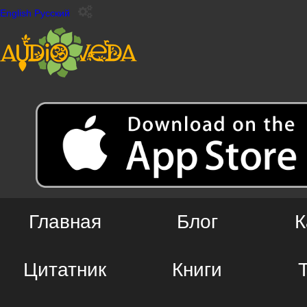
English
Русский
Главная
Блог
К
Цитатник
Книги