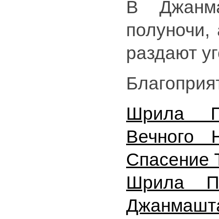
В Джанм
полуночи, 
раздают у
Благоприя
Шрила П
Вечного 
Спасение 
Шрила Пр
Джанмаш