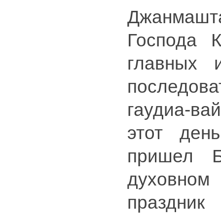
Джанмаш
Господа 
главных 
последова
гаудиа-ва
этот ден
пришел Б
духовном
праздни