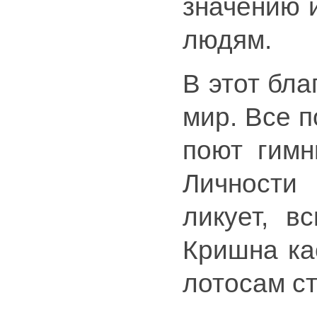
значению и
людям.
В этот бла
мир. Все п
поют гимн
Личности
ликует, в
Кришна ка
лотосам с