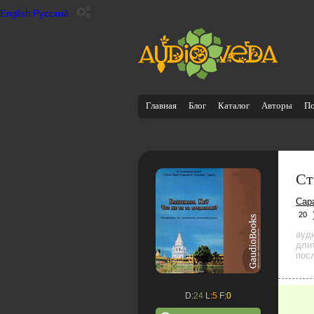
English
Русский
Главная
Блог
Каталог
Авторы
П
Ст
Сар
20
ауд
дли
посл
D:
24
L:
5
F:
0