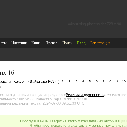
advertising placeholder 728 х 90
осты
Цитатник
Книги
Трекер
Поиск
Вход
Регистрация
их 16
асвати Тхакур
– «
Вайшнава Ке?
» (
1
2
3
4
5
6
7
8
9
10
)
иокнига для начинающих
из раздела «
Религия и духовность
»
со сложнос
тельность:
00:34:22
| качество:
mp3
192kB/s
47 Mb
едняя редакция текста: 2024-07-08 09:51:33 UTC
Прослушивание и загрузка этого материала без авторизации 
Чтобы прослушать или скачать эту запись пожалуйста