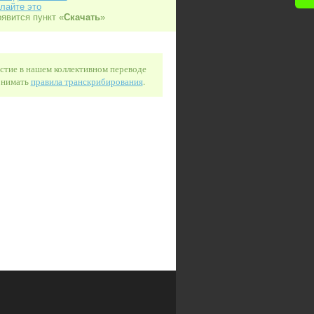
лайте это
оявится пункт «
Скачать
»
астие в нашем коллективном переводе
понимать
правила транскрибирования
.