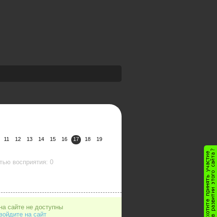
11
12
13
14
15
16
17
18
19
тью восприятия: 0
на сайте не доступны
войдите на сайт