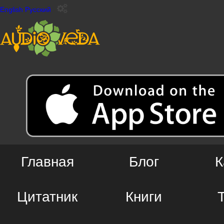
English
Русский
Главная
Блог
К
Цитатник
Книги