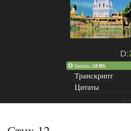
D:
Скачать
~19 Мб.
Транскрипт
Цитаты
adver
Стих 12