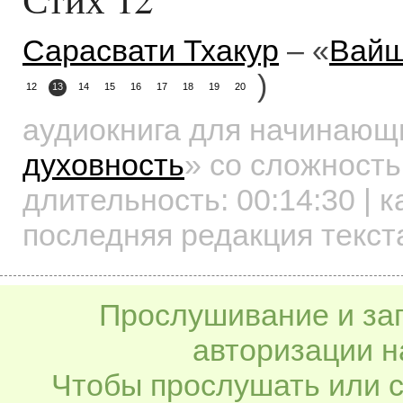
Сарасвати Тхакур
– «
Вайш
)
12
13
14
15
16
17
18
19
20
аудиокнига для начинаю
духовность
»
со сложность
длительность:
00:14:30
| к
последняя редакция текст
Прослушивание и заг
авторизации н
Чтобы прослушать или с