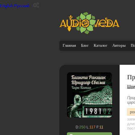
English
Русский
Главная
Блог
Каталог
Авторы
П
Пр
Шри
При
цар
ро
зап
дли
D:
250
L:
117
F:
11
посл