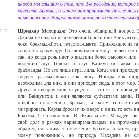
иногда мы слышим о том, что 1-е рождение, которое 
качестве Брахмы, а затем она принимает другие рож
иные описания. Вопрос таков: какое рождение первым 
Шридхар Махарадж:
Это очень обширный вопрос. З
2:09
Дживы не падают из измерения Голоки или Вайкунтхи, 
лока, брахмаджйоти, татастха-шакти. Приходящие из т
собой эту брахманду. От шиваты они могут перейти к 
так, но когда речь идет о видении более высоком или 
видению слуг Голоки и слуг Вайкунтхи также п
брахманды. Но это лишь игра, лила. Когда они приходят
следует рассматривать как лилу. Иногда как випр
необходима для них, и они приходят сюда, в этот мир. 
Другая категория живых существ — это те, кто приходит
или Вайкунтхи, и они являются субъектами майи. 
подобно положению Брахмы, а затем соответств
мигрировать. Карма бросает их вверх и вниз, то есть 
Брахмы, 1-е отклонение. В «Бхагаватам» Махадев гов
свой долг в рамках варнашрама-дхармы на протяже
образом, он занимает положение Брахмы, и затем, пр
моему положению», но природа Махадева не сл