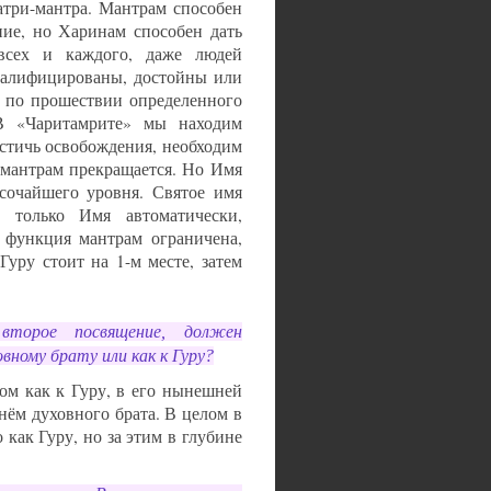
атри-мантра. Мантрам способен
ие, но Харинам способен дать
всех и каждого, даже людей
валифицированы, достойны или
 по прошествии определенного
В «Чаритамрите» мы находим
остичь освобождения, необходим
 мантрам прекращается. Но Имя
сочайшего уровня. Святое имя
 только Имя автоматически,
 функция мантрам ограничена,
уру стоит на 1-м месте, затем
второе посвящение, должен
вному брату или как к Гуру?
лом как к Гуру, в его нынешней
 нём духовного брата. В целом в
как Гуру, но за этим в глубине