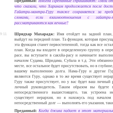
Преданный:
Иногда Преданные спрашивают: «Мои от
что сказали, что Харинам продолжается после дост
Гайатри-мантра-Гуру также сохраняется за пре
словами, если взаимоотношения с гайатри-
рассматриваются как вечные?
Шридхар Махарадж:
Имя отойдет на задний план,
9:11
выйдут на передний план. Та функция, которая присущ
эта функция станет первостепенной, тогда как все оста
план. Когда вы входите в определенную группу в опре
расе, вы вступаете в сакхйа-расу и начинаете выполн
началом Судама, Шридама, Субала и т.д. Эти обязаннос
месте, все остальное будет присутствовать, но в глубин
вашему выполнению долга. Нама-Гуру и другие Гур
являются Гуру, однако в то же время существует иера
Гуру также присутствует, но у вас будет ваш личный р
личный руководитель. Таким образом вы будете п
непосредственного вышестоящего, так устроена и
существует иерархия, но я нахожусь под началом
непосредственный долг — выполнять его указания, так
Преданный:
Когда джива падает в этот материальн