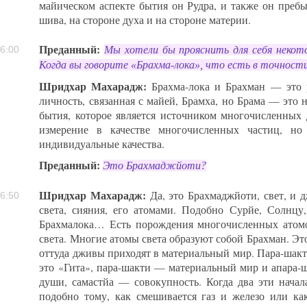
майическом аспекте бытия он Рудра, и также он пребыв
шива, на стороне духа и на стороне материи.
Преданный:
Мы хотели бы прояснить для себя некот
6:00
Когда вы говорите «Брахма-лока», что есть в точност
Шридхар Махарадж:
Брахма-лока и Брахман — это 
личность, связанная с майей, Брамха, но Брама — это
бытия, которое является источником многочисленных
измерение в качестве многочисленных частиц, н
индивидуальные качества.
Преданный:
Это Брахмаджйоти?
Шридхар Махарадж:
Да, это Брахмаджйоти, свет, и 
6:50
света, сияния, его атомами. Подобно Сурйе, Солнцу
Брахмалока… Есть порождения многочисленных атомо
света. Многие атомы света образуют собой Брахман. Это
оттуда дживы приходят в материальный мир. Пара-шакт
это «Гита», пара-шакти — материальный мир и апара
души, самастйа — совокупность. Когда два эти начал
подобно тому, как смешивается газ и железо или ка