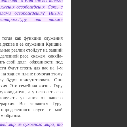
ношения…» Вот как вы только
ижения освобождения. Связь с
делами освобождения? Иными
мантрам-Гуру, они также
 тогда как функции служения
а дживе в её служении Кришне,
льные реалии отойдут на задний
деленной расе, скажем, сакхйа-
ять свой долг, обязанности под
ти будут стоять для вас на 1-м
е, на заднем плане помогая этому
у будут присутствовать. Они
рхия. Это семейная жизнь. Гуру
уководитель, а у него есть его
олучать указания от вашего
ерархия. Все являются Гуру,
 определенного слуги, и мой
им образом.
ый мир из духовного мира, то