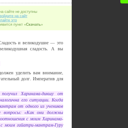
на сайте не доступны
войдите на сайт
лайте это
оявится пункт «
Скачать
»
ладость и великодушие — это
великодушная сладость. А вы
.
должен уделить вам внимание,
гательный долг. Императив для
 получил Харинама-дикшу от
налогична его ситуации. Когда
мантрам от одного из учеников
е вопросы: «Как они должны
моотношения с моим Харинама-
 с моим гайатри-мантрам-Гуру