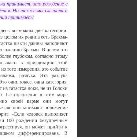
она принимает, это рождение в
дения. Но также мы слышали и
душа принимает?
десь возможны две категории.
в целом их родина есть Брахма-
атастха-шакти дживы наполняют
положению Брахмы. В целом это
более глубоком, согласно этому
осылают в юрисдикцию этой
 из того измерения, это событие
алабха, разлука. Эта разлука
Это один класс, одна категория.
 из татастха-локи, не из Голоки
Их 1-е положение в этом мире
енно своей карме они могут
вначале они занимают положение
орит: «Если человек выполняет
нии 100 рождений безупречным
огрессируя, он может прийти к
ишком дифференцирована. В