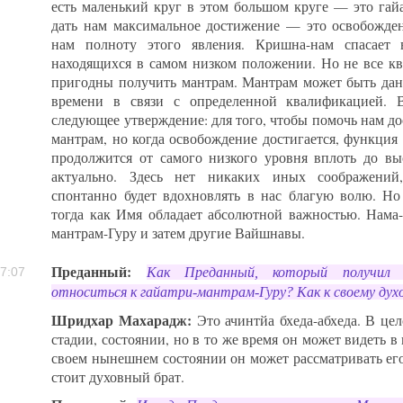
есть маленький круг в этом большом круге — это гай
дать нам максимальное достижение — это освобожден
нам полноту этого явления. Кришна-нам спасает 
находящихся в самом низком положении. Но не все к
пригодны получить мантрам. Мантрам может быть дан
времени в связи с определенной квалификацией. 
следующее утверждение: для того, чтобы помочь нам д
мантрам, но когда освобождение достигается, функция
продолжится от самого низкого уровня вплоть до вы
актуально. Здесь нет никаких иных соображений,
спонтанно будет вдохновлять в нас благую волю. Но
тогда как Имя обладает абсолютной важностью. Нама-Г
мантрам-Гуру и затем другие Вайшнавы.
Преданный:
Как Преданный, который получил 
7:07
относиться к гайатри-мантрам-Гуру? Как к своему духо
Шридхар Махарадж:
Это ачинтйа бхеда-абхеда. В це
стадии, состоянии, но в то же время он может видеть в
своем нынешнем состоянии он может рассматривать его 
стоит духовный брат.