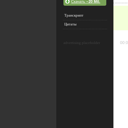
Скачать
~20 Мб.
Транскрипт
Цитаты
00:0
advertising placeholder