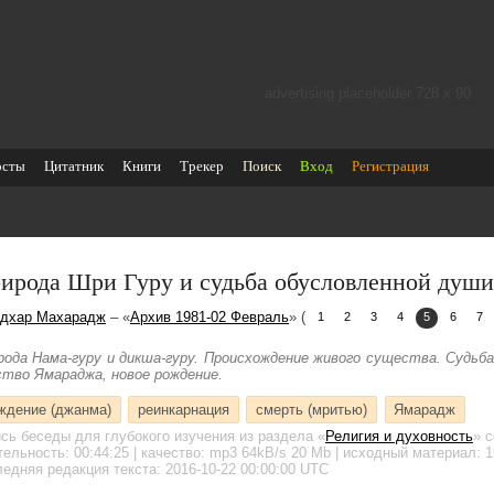
advertising placeholder 728 х 90
осты
Цитатник
Книги
Трекер
Поиск
Вход
Регистрация
ирода Шри Гуру и судьба обусловленной души
дхар Махарадж
– «
Архив 1981-02 Февраль
» (
1
2
3
4
5
6
7
рода Нама-гуру и дикша-гуру. Происхождение живого существа. Судьба
ство Ямараджа, новое рождение.
ждение (джанма)
реинкарнация
смерть (мритью)
Ямарадж
ись беседы для глубокого изучения
из раздела «
Религия и духовность
»
с
тельность:
00:44:25
| качество:
mp3
64kB/s
20 Mb
| исходный материал: 1
едняя редакция текста: 2016-10-22 00:00:00 UTC