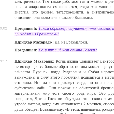
электричество. Там также работают газ и железо, в рен
пара и апара-шакти смешиваются, тогда эта машина 
энергия, это дживы, татастха-шакти, а антаранга-ш
описании, она включена в самого Бхагавана.
Преданный:
Таким образом, получается, что дживы, 
9:02
приходят из Брахмалоки?
Шридхар Махарадж:
Да, из Брахмалоки.
Преданный:
Т.е. у них ещё нет опыта Голоки?
Шридхар Махарадж:
Когда джива улавливает центрос
9:17
не возвращается больше обратно, но она может вернуть
вайварта Пуране», когда Радхарани и Субал играю
вынуждены в силу этого проклятия появляться в мартй
это лила. Иногда они приходят сюда, но они не я
субъектами майи. Они похожи на обитателей бренно
материальный мир есть своего рода игра. Это дру
говорится, Джива Госвами обсуждал это в своих комме
утробе матери, когда ему исполняется 7 месяцев, спосо
душа обещает Всевышнему: «В этом, нынешнем, рождени