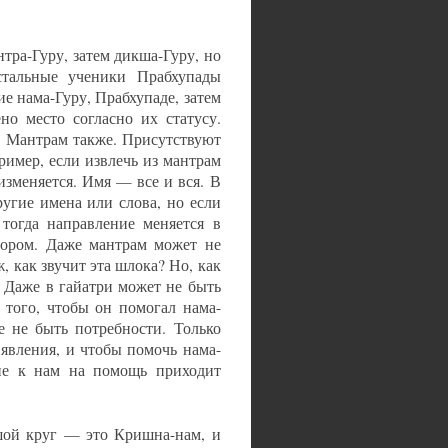
тра-Гуру, затем дикша-Гуру, но
стальные ученики Прабхупады
е нама-Гуру, Прабхупаде, затем
но место согласно их статусу.
. Мантрам также. Присутствуют
имер, если извлечь из мантрам
изменяется. Имя — все и вся. В
угие имена или слова, но если
огда направление меняется в
тором. Даже мантрам может не
 как звучит эта шлока? Но, как
 Даже в гайатри может не быть
 того, чтобы он помогал нама-
е не быть потребности. Только
явления, и чтобы помочь нама-
ане к нам на помощь приходит
шой круг — это Кришна-нам, и