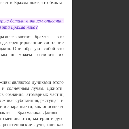
ает в Брахма-локе, это бхакта-
орые детали в вашем описании.
и эта Брахма-лока?
разные явления. Брахма — это
 недеференцированное состояние
 джив. Они образуют собой это
о мы не можем различить их
дживы являются лучиками этого
, и солнечным лучам. Джйоти,
в сознания, атомарных частиц
 живая субстанция, растущая, и
и и апара-шакти, как описывает
-шакти — Брахмалока. Дживы —
а смешиваются, материя и дух,
к рентгеновские лучи, или как