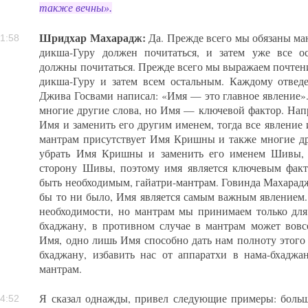
также вечны».
Шридхар Махарадж:
Да. Прежде всего мы обязаны ман
1:58
дикша-Гуру должен почитаться, и затем уже все о
должны почитаться. Прежде всего мы выражаем почтени
дикша-Гуру и затем всем остальным. Каждому отведе
Джива Госвами написал: «Имя — это главное явление»
многие другие слова, но Имя — ключевой фактор. Напр
Имя и заменить его другим именем, тогда все явление 
мантрам присутствует Имя Кришны и также многие др
убрать Имя Кришны и заменить его именем Шивы, т
сторону Шивы, поэтому имя является ключевым фак
быть необходимым, гайатри-мантрам. Говинда Махарадж,
бы то ни было, Имя является самым важным явлением.
необходимости, но мантрам мы принимаем только для
бхаджану, в противном случае в мантрам может вовс
Имя, одно лишь Имя способно дать нам полноту этого 
бхаджану, избавить нас от аппаратхи в нама-бхадж
мантрам.
Я сказал однажды, привел следующие примеры: боль
4:52