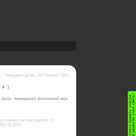
Навадвип-дхам
-
28 February 1981
)
8
 души, покинувшей физический мир:
о сложностью восприятия: 8
981.02.28.A