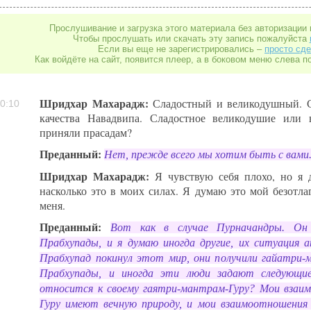
Прослушивание и загрузка этого материала без авторизации 
Чтобы прослушать или скачать эту запись пожалуйста
Если вы еще не зарегистрировались –
просто сде
Как войдёте на сайт, появится плеер, а в боковом меню слева п
Шридхар Махарадж:
Сладостный и великодушный. С
0:10
качества Навадвипа. Сладостное великодушие или 
приняли прасадам?
Преданный:
Нет, прежде всего мы хотим быть с вами
Шридхар Махарадж:
Я чувствую себя плохо, но я 
насколько это в моих силах. Я думаю это мой безотла
меня.
Преданный:
Вот как в случае Пурначандры. Он
Прабхупады, и я думаю иногда другие, их ситуация а
Прабхупад покинул этот мир, они получили гайатри-
Прабхупады, и иногда эти люди задают следующи
относится к своему гаятри-мантрам-Гуру? Мои взаи
Гуру имеют вечную природу, и мои взаимоотношения