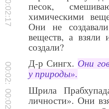
00:02:17
песок, смешив
химическими веще
Они не создавал
веществ, а взяли 
создали?
Д-р Сингх.
Они го
00:02:46
у природы».
Шрила Прабхупад
00:02:52
личности». Они вз