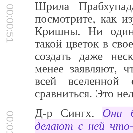
00:00:46
Шрила Прабхупад
00:00:51
посмотрите, как и
Кришны. Ни один
такой цветок в сво
создать даже нес
менее заявляют, ч
всей вселенной
сравниться. Это не
Д-р Сингх.
Они 
00:01:33
делают с ней что