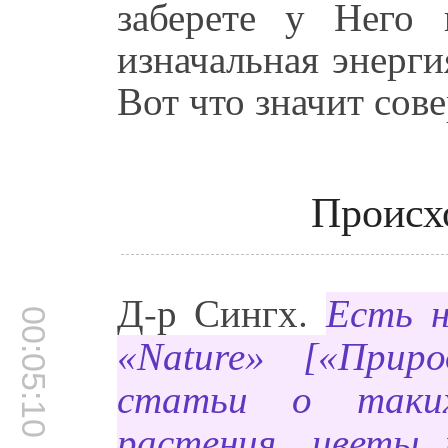
заберете у Него
изначальная энерги
Вот что значит сов
Происх
Д-р Сингх.
Есть н
00:05:10
«Nature» [«Прир
статьи о таких
растения, цветы 