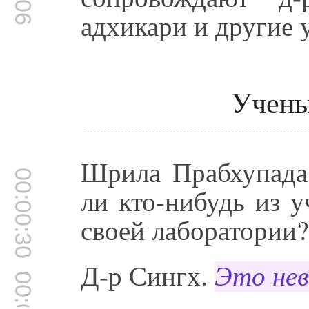
адхикари и другие 
Учены
Шрила Прабхупада 
00:00:30
ли кто-нибудь из у
своей лаборатории?
Д-р Сингх.
Это не