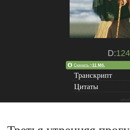
D:
124
Скачать
~11 Мб.
Транскрипт
Цитаты
adver
Третья утренняя прогу