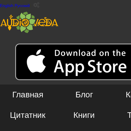
English
Русский
Главная
Блог
К
Цитатник
Книги