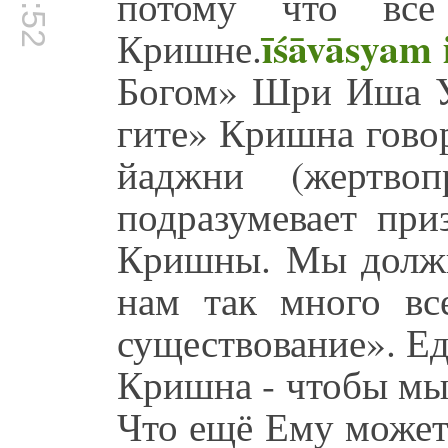
потому что всё
īśāvāsyam
Кришне.
Богом» Шри Иша Уп
гите» Кришна говор
йаджни (жертвоп
подразумевает при
Кришны. Мы должн
нам так много вс
существование». Ед
Кришна - чтобы мы 
Что ещё Ему может