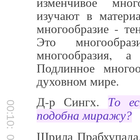
изменчивое мног
изучают в матери
многообразие - те
Это многообра
многообразия, а
Подлинное многоо
духовном мире.
Д-р Сингх.
То ес
00:10:52
подобна миражу?
Шрила Прабхупада.