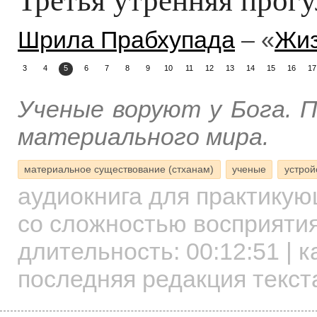
Шрила Прабхупада
– «
Жиз
3
4
5
6
7
8
9
10
11
12
13
14
15
16
17
Ученые воруют у Бога. 
материального мира.
материальное существование (стханам)
ученые
устрой
аудиокнига для практику
со сложностью восприятия
длительность:
00:12:51
| к
последняя редакция текста