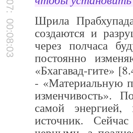
00:07:53
чтобы установить 
Шрила Прабхупад
00:08:03
создаются и разру
через полчаса бу
постоянно измен
«Бхагавад-гите» [8.
- «Материальную п
изменчивость». П
самой энергией,
источник. Сейча
черными, а поздне