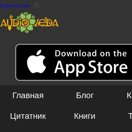
English
Русский
Главная
Блог
К
Цитатник
Книги