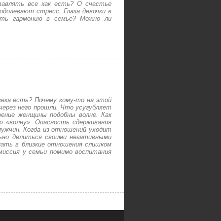
ставлять все как есть? О счастье
одолевают стресс. Глаза девочки в
уть гармонию в семье? Можно ли
века есть? Почему кому-то на этой
через него прошли. Что усугубляет
оение женщины подобны волне. Как
 «волну». Опасность сдерживания
мужчин. Когда из отношений уходит
льно делиться своими негативными
пать в близкие отношения слишком
 миссия у семьи помимо воспитания