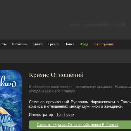
advertising placeholder 728 х 90
осты
Цитатник
Книги
Трекер
Поиск
Вход
Регистрация
Кризис Отношений
Ведическая космология - вселенские кризисы. Нехват
устраиваем себе стресс.
Семинар прочитанный Русланом Нарушевичем в Талли
кризиса в отношениях между мужчиной и женщиной.
Иллюстратор -
Тея Новик
Скачать «Кризис Отношений» через BitTorrent