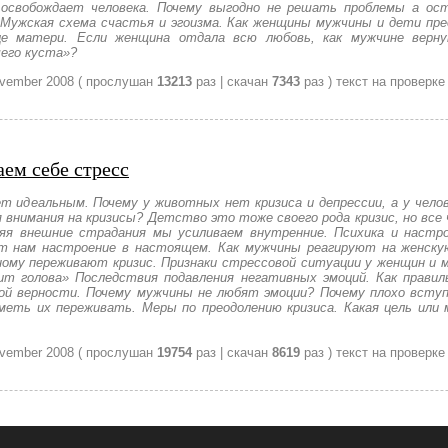
е освобождает человека. Почему выгодно не решать проблемы а о
 Мужская схема счастья и эгоизма. Как женщины мужчины и дети пре
дце матери. Если женщина отдала всю любовь, как мужчине верн
чего куста»?
vember 2008
( прослушан
13213
раз | скачан
7343
раз )
текст на проверке
ем себе стресс
т идеальным. Почему у животных нет кризиса и депрессии, а у чело
 внимания на кризисы? Детство это тоже своего рода кризис, но все 
яя внешние страдания мы усиливаем внутренние. Психика и настр
т нам настроение в настоящем. Как мужчины реагируют на женскую
ному переживают кризис. Признаки стрессовой ситуации у женщин и 
ит голова» Последствия подавления негативных эмоций. Как прави
кой верности. Почему мужчины не любят эмоции? Почему плохо всту
меть их переживать. Меры по преодолению кризиса. Какая цель или
vember 2008
( прослушан
19754
раз | скачан
8619
раз )
текст на проверке