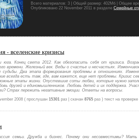
Всего материалов: 3 | Общий размер: 402Мб | Общее вре
Опубликовано 22 November 2011 в разделе
Семейные от
ия - вселенские кризисы
и юга. Конец света 2012. Как обезопасить себя от кризиса. Возра
о времени. Железный век. Веды о счастье и несчастьях. Изменчиво
г судьбы. Два этапа формирования проблемы в отношениях. Изменя
ие всегда есть там, где, вам кажется, еще нет проблемы. Кризис с
ложные этапы жизни. Опустевшие соты любви, которые нужно заполн
бовь друзей и единомышленников. Любовь детей и их поддержка. Учас
и? Страх пережить негативные эмоции. Ответы на вопросы.
vember 2008
( прослушан
15301
раз | скачан
8765
раз )
текст на проверке
и
ссия семьи. Дружба и бизнес. Почему они несовместимы? Мать 