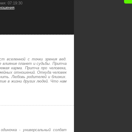
мя: 07:19:30
ношения
.
ст вселенной с точки зрения вед.
е влияние планет и судьбы. Притча
емая карма. Притча про человека,
емейных отношений. Откуда человек
ить. Любовь родителей и близких.
тие в жизни других людей. Что нам
одиночка - универсальный солдат