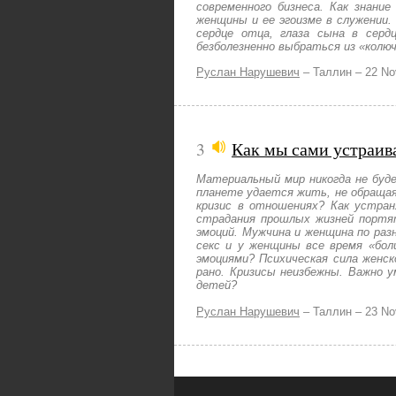
современного бизнеса. Как знани
женщины и ее эгоизме в служении.
сердце отца, глаза сына в сер
безболезненно выбраться из «колю
Руслан Нарушевич
–
Таллин –
22 No
3
Как мы сами устраива
Материальный мир никогда не буде
планете удается жить, не обращая
кризис в отношениях? Как устран
страдания прошлых жизней портя
эмоций. Мужчина и женщина по раз
секс и у женщины все время «бол
эмоциями? Психическая сила женс
рано. Кризисы неизбежны. Важно у
детей?
Руслан Нарушевич
–
Таллин –
23 No