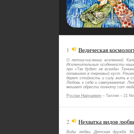
1
Ведическая космолог
О летоисчислении вселенной. Кал
Исключительные особенности нашег
про «Так будет не всегда» Тюнин
попавшего в терновый куст. Решен
берет стойкость и силу жить в с
Любовь к себе и самоуважение. Лю
мешает обрести полноту сот любв
Руслан Нарушевич
–
Таллин –
21 No
2
Нехватка видов любв
Виды любви. Детская дружба. Ми