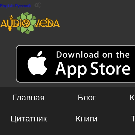
English
Русский
Главная
Блог
К
Цитатник
Книги