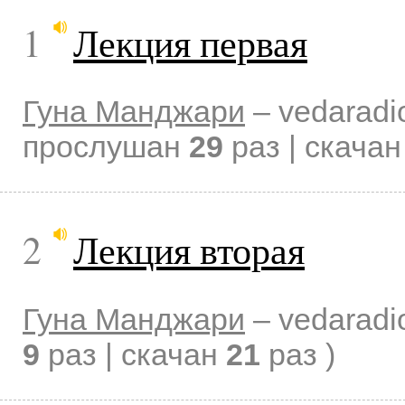
1
Лекция первая
Гуна Манджари
–
vedaradi
прослушан
29
раз | скача
2
Лекция вторая
Гуна Манджари
–
vedaradi
9
раз | скачан
21
раз )