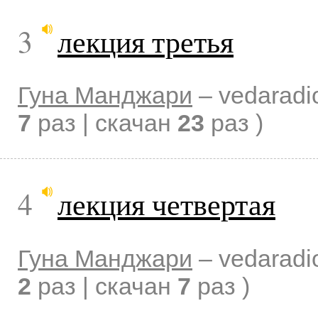
3
лекция третья
Гуна Манджари
–
vedaradi
7
раз | скачан
23
раз )
4
лекция четвертая
Гуна Манджари
–
vedaradi
2
раз | скачан
7
раз )