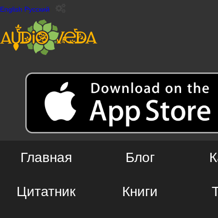
English
Русский
Главная
Блог
К
Цитатник
Книги