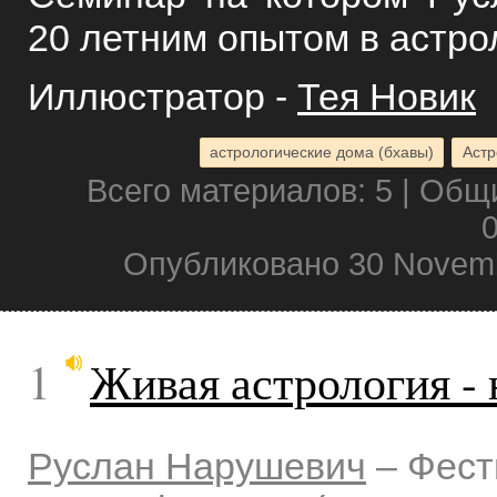
20 летним опытом в астро
Иллюстратор -
Тея Новик
астрологические дома (бхавы)
Астр
Всего материалов: 5 | Общ
0
Опубликовано 30 Novemb
1
Живая астрология - 
Руслан Нарушевич
–
Фест