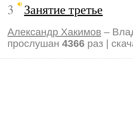
3
Занятие третье
Александр Хакимов
–
Вла
прослушан
4366
раз | ска