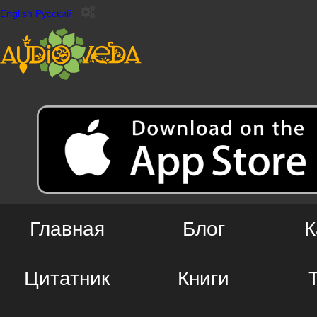
English
Русский
Главная
Блог
К
Цитатник
Книги