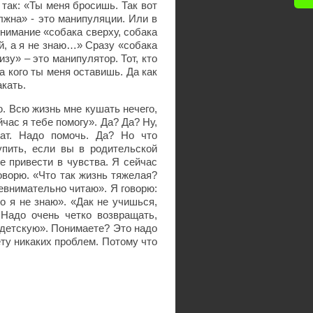
так: «Ты меня бросишь. Так вот
лжна» - это манипуляции. Или в
онимание «собака сверху, собака
ой, а я не знаю…» Сразу «собака
изу» – это манипулятор. Тот, кто
а кого ты меня оставишь. Да как
акать.
ю. Всю жизнь мне кушать нечего,
час я тебе помогу». Да? Да? Ну,
ат. Надо помочь. Да? Но что
упить, если вы в родительской
е привести в чувства. Я сейчас
говорю. «Что так жизнь тяжелая?
невнимательно читаю». Я говорю:
о я не знаю». «Дак не учишься,
 Надо очень четко возвращать,
 детскую». Понимаете? Это надо
ту никаких проблем. Потому что