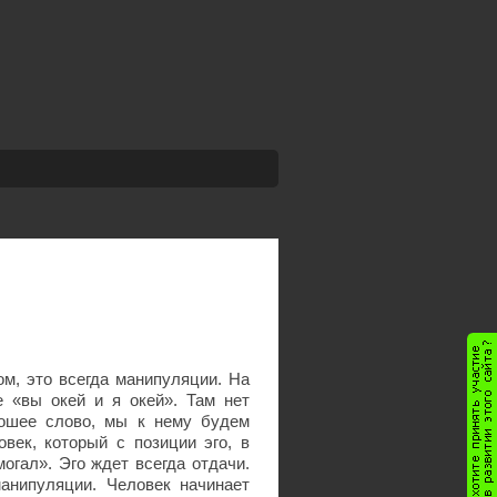
ом, это всегда манипуляции. На
е «вы окей и я окей». Там нет
рошее слово, мы к нему будем
век, который с позиции эго, в
огал». Эго ждет всегда отдачи.
манипуляции. Человек начинает