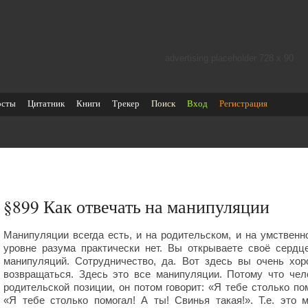
advertising placeholder 728 х 90
осты
Цитатник
Книги
Трекер
Поиск
Вход
Регистрация
§899
Как отвечать на манипуляции
Манипуляции всегда есть, и на родительском, и на умственн
уровне разума практически нет. Вы открываете своё сердц
манипуляций. Сотрудничество, да. Вот здесь вы очень хо
возвращаться. Здесь это все манипуляции. Потому что чело
родительской позиции, он потом говорит: «Я тебе столько пом
«Я тебе столько помогал! А ты! Свинья такая!». Т.е. это 