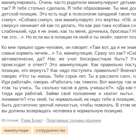
манипулировать. Очень часто родители манипулируют детьми 
так? Я тебе столько сделала. Я тебе образование. Ты мне до
детской позиции. Это есть ещё в психологии западной такое п
снизу». «Собака снизу», она манипулирует, это жертвы: «Ой, 
сверху» начинает ей как-то делать. Но как раз-таки «собака сн
слабенький, «да я не знаю, как ты меня, доченька, бросишь? Н
так это…». Но если вы в позиции «я окей и ты окей», хватит пл
Ко мне пришел один человек, он говорит: «Там вот, да я не зна
семью кормить нечем…» Т.е. манипуляция. Сразу эго как? «Сей
автоматически, да? Нас же учат бескорыстным быть? Уч
происходит в ответ? Это манипуляция. Как правильно пост
позиции, его вернуть? Как надо поступить правильно? Вначал
говорю: «Что ты ноешь. Тебе сорок лет. Ты в рассвете сил», 
Иди работай», говорю. «Работать так тяжело. Вот мантру так 
«так ты учись. Ты сколько часов в день учишься?». «Да как-т
тогда иди работай. Займи своё положение и хватит ныть».
понимаете? «ты окей, ты нормальный, не надо тебе в позицию
быть достаточно зрелой личностью, чтобы помогать. В этом не
вы должны возвращать человека в нормальную позицию.
Источник:
Рами Блект
-
Позитивные техники общения
манипуляции
сотрудничество