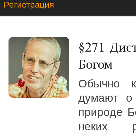
Регистрация
§271
Дист
Богом
Обычно 
думают о 
природе Б
неких р