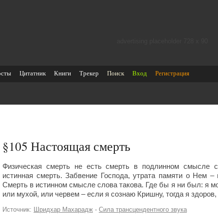
advertising placeholder 728 х 90
осты
Цитатник
Книги
Трекер
Поиск
Вход
Регистрация
§105
Настоящая смерть
Физическая смерть не есть смерть в подлинном смысле с
истинная смерть. Забвение Господа, утрата памяти о Нем – 
Смерть в истинном смысле слова такова. Где бы я ни был: я м
или мухой, или червем – если я сознаю Кришну, тогда я здоров, 
Источник:
Шридхар Махарадж
-
Сила трансцендентного звука