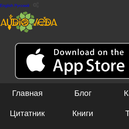
English
Русский
Главная
Блог
К
Цитатник
Книги