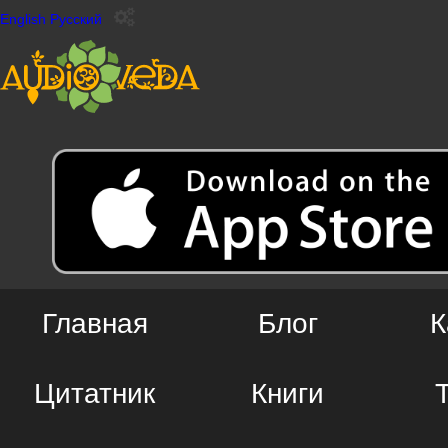
English
Русский
Главная
Блог
К
Цитатник
Книги