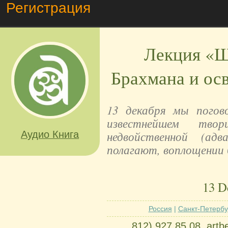
Регистрация
Лекция «Ш
Брахмана и ос
13 декабря мы погов
известнейшем твор
Аудио Книга
недвойственной (ад
полагают, воплощении
13 D
Россия
|
Санкт-Петербу
812) 927 85 08, art