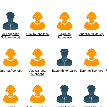
ЛеХандрито
Яна Коновалова
Радмила
Анастасия Майер
ПоБрякитофф
Маковецкая
Татьяна Леонова
Александра
Василий Кондаков
Евгения Бреннер
Андреева