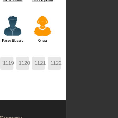
Hikita Мишин
Юлия Юркина
Passo Elpasso
Ольга
1119
1120
1121
1122
Контакты