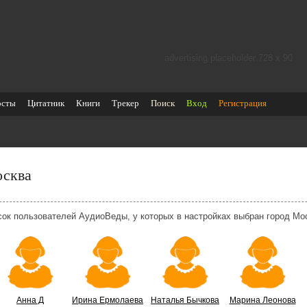
advertising placeholder 728 х 90
осты
Цитатник
Книги
Трекер
Поиск
Вход
Регистрация
сква
сок пользователей АудиоВеды, у которых в настройках выбран город Мо
Анна Д
Ирина Ермолаева
Наталья Бычкова
Марина Леонова