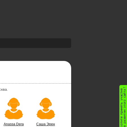
сква.
Anassa Dera
Саша Эрен