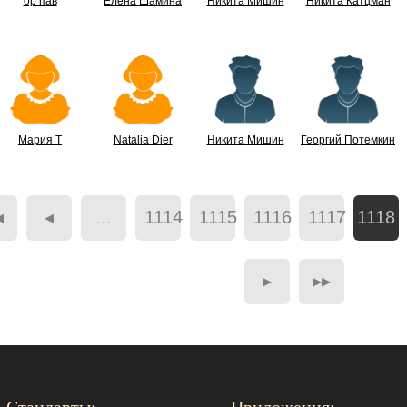
ор пав
Елена Шамина
Никита Мишин
Никита Катцман
Мария Т
Natalia Dier
Никита Мишин
Георгий Потемкин
◂
◂
...
1114
1115
1116
1117
1118
▸
▸▸
Стандарты:
Приложения: