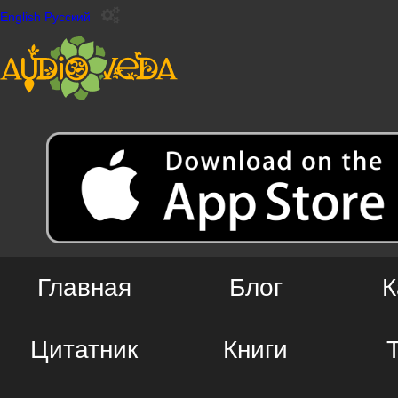
English
Русский
Главная
Блог
К
Цитатник
Книги