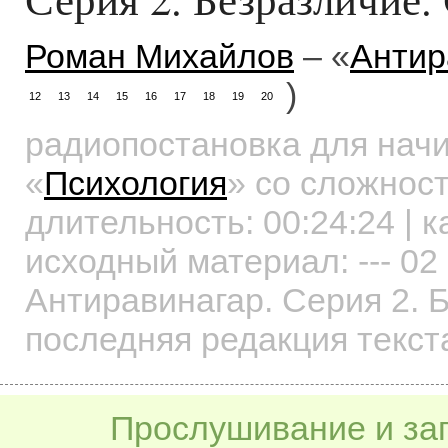
Роман Михайлов
– «
Антир
)
12
13
14
15
16
17
18
19
20
радиопостановка для на
«
Психология
»
со сложност
длительность:
00:24:24
| к
исходный материал: --- 02
Антиравинагар. Серия 2. 
последняя редакция текст
Прослушивание и заг