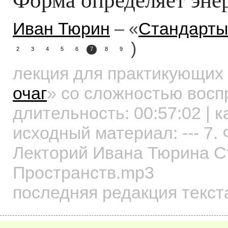
Иван Тюрин
– «
Стандарты
)
2
3
4
5
6
7
8
9
лекция для практикующих
очаг
»
со сложностью воспр
длительность:
00:57:02
| к
исходный материал: --- 7.
Лекторий Ивана Тюрина 
Пространств.mp3
последняя редакция текст