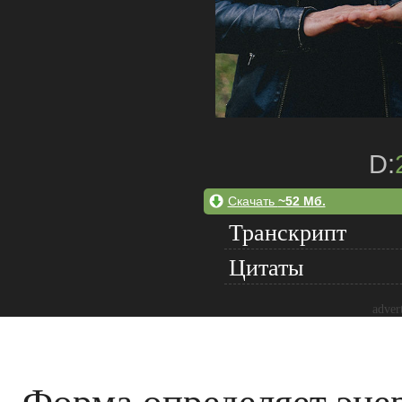
D:
Скачать
~52 Мб.
Транскрипт
Цитаты
adver
Форма определяет эне