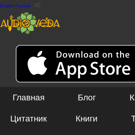
English
Русский
Главная
Блог
К
Цитатник
Книги