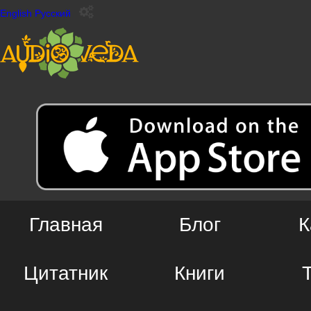
English
Русский
Главная
Блог
К
Цитатник
Книги