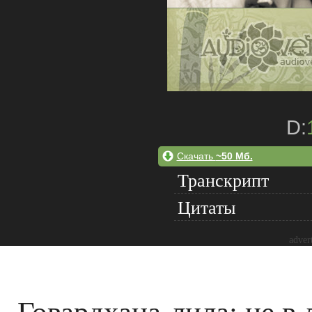
D:
Скачать
~50 Мб.
Транскрипт
Цитаты
adver
Говардхана-лила: не в 