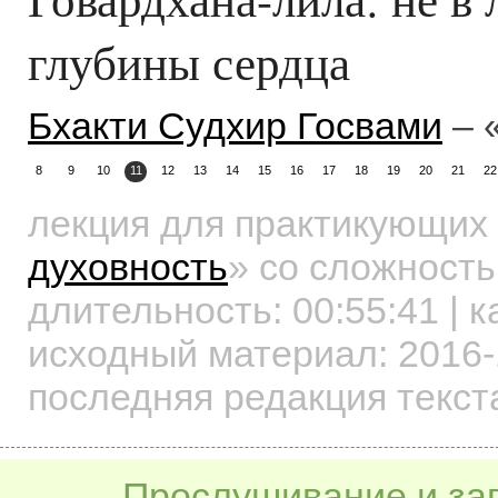
глубины сердца
Бхакти Судхир Госвами
– 
8
9
10
11
12
13
14
15
16
17
18
19
20
21
22
лекция для практикующих
духовность
»
со сложность
длительность:
00:55:41
| к
исходный материал: 2016-
последняя редакция текст
Прослушивание и заг