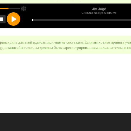
ранскрипт для этой аудиозаписи еще не составлен. Если вы хотите принять уч
удиозаписей в текст, вы должны быть зарегистрированным пользователем, и 