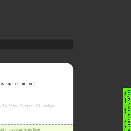
)
15
16
17
18
19
 Jiv Jago - Singles - 01. nadiya
ight
- перемотки по 5сек