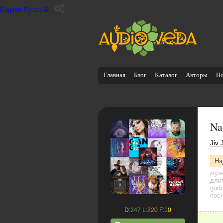
English
Русский
Главная
Блог
Каталог
Авторы
П
Na
Jiv 
На
муз
дли
god
посл
D:
247
L:
220
F:
10