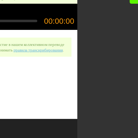
астие в нашем коллективном переводе
понимать
правила транскрибирования
.