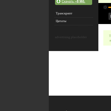
Скачать
~8 Мб.
Транскрипт
Цитаты
Т
advertising placeholder
а