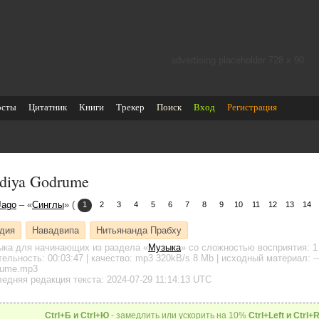
advertising placeholder 728 х 90
осты
Цитатник
Книги
Трекер
Поиск
Вход
Регистрация
diya Godrume
Jago
– «
Синглы
» (
1
2
3
4
5
6
7
8
9
10
11
12
13
14
дия
Навадвипа
Нитьянанда Прабху
ыка для начинающих
из раздела «
Музыка
»
со сложностью восприятия: 1
тельность:
00:03:47
| качество:
mp3
320kB/s
8 Mb
| исходный материал: ---
rume.mp3
едняя редакция текста: 2024-07-29 11:14:13 UTC
Ctrl+Б и Ctrl+Ю
- замедлить или ускорить на 10%
Ctrl+Left и Ctrl+R