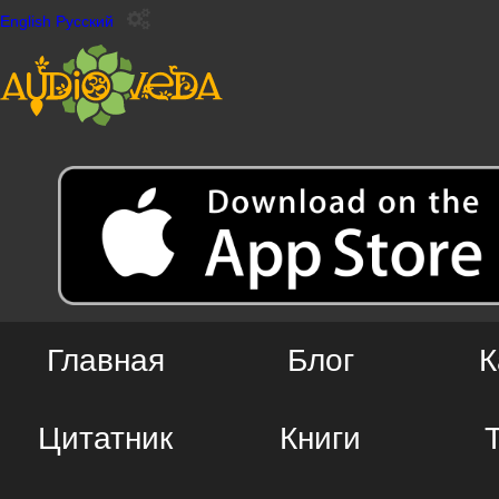
English
Русский
Главная
Блог
К
Цитатник
Книги