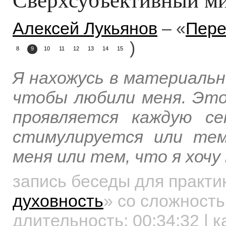
Алексей Лукьянов
– «
Пере
)
8
9
10
11
12
13
14
15
Я нахожусь в материальн
чтобы любили меня. Это
проявляется каждую се
стимулируется или тем
меня или тем, что я хоч
запись беседы для практ
духовность
»
со сложность
длительность:
00:34:32
| к