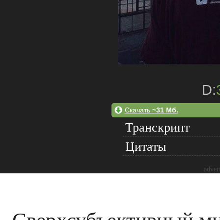
D:
Скачать
~31 Мб.
Транскрипт
Цитаты
adver
Сверхсубъективный ми