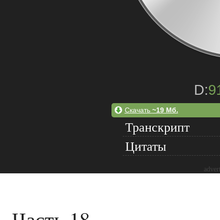
D:
9
Скачать
~19 Мб.
Транскрипт
Цитаты
adver
Часть 18