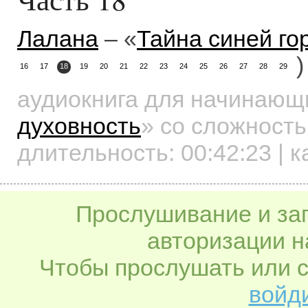
Лалана
– «
Тайна синей го
)
16
17
18
19
20
21
22
23
24
25
26
27
28
29
аудиокнига для начинаю
духовность
»
со сложность
длительность:
00:42:23
| к
Прослушивание и заг
авторизации н
Чтобы прослушать или с
войди