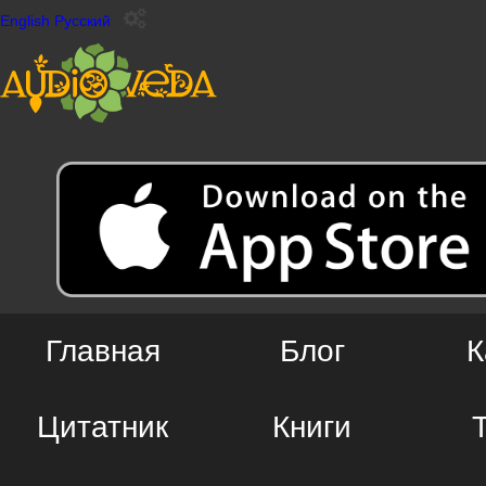
English
Русский
Главная
Блог
К
Цитатник
Книги