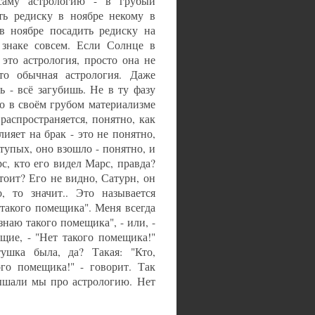
аму астрологию - в грубый
ать редиску в ноябре некому в
в ноябре посадить редиску на
 знаке совсем. Если Солнце в
это астрология, просто она не
то обычная астрология. Даже
 - всё загубишь. Не в ту фазу
о в своём грубом материализме
распространяется, понятно, как
ияет на брак - это не понятно,
тупых, оно взошло - понятно, и
рс, кто его видел Марс, правда?
тоит? Его не видно, Сатурн, он
, то значит.. Это называется
 такого помещика". Меня всегда
знаю такого помещика", - или, -
щие, - "Нет такого помещика!"
тушка была, да? Такая: "Кто,
го помещика!" - говорит. Так
ышали мы про астрологию. Нет