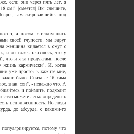
же, если они через пять лет, я
18-ом!" [смеётся] Вы слышите,
Невроз, замаскировавшийся под
лютно, и потом, столкнувшись
атами своей глупости, мы вдруг
ала женщина кидается в омут с
, и он тоже.. оказалось, что у
й, что и я за продуктами после
у жизнь кармически". И, когда
ющий уже просто: "Скажите мне,
 важно было. Сначала: "Я сама
ос, знак, сон", - неважно что. А
ообщайтесь и поймите, подходит
ы сама можете легко определить
 есть непривязанность. Но люди
урда, до абсурда, с какими-то
 популяризируется, потому что