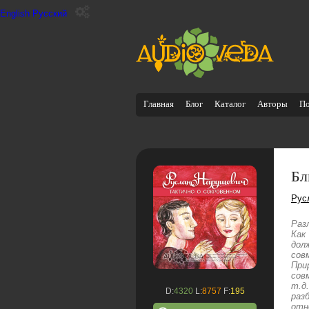
English
Русский
Главная
Блог
Каталог
Авторы
П
Бл
Рус
Раз
Как
дол
сов
При
сов
т.д
D:
4320
L:
8757
F:
195
раз
отн