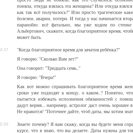
поняла, откуда взялась эта женщина? Или откуда взялс
как так всё получилось?" Или просто трагические как
болезни, аварии, потери. И тогда у нас начинается вто
паранойю: всё фатально, мы уже ходим по стенке 
Альбертович, скажите, когда благоприятное время, чтобы
может быть.
"Когда благоприятное время для зачатия ребёнка?"
4:37
Я говорю: "Сколько Вам лет?"
Она говорит: "Тридцать семь.."
Я говорю: "Вчера!"
Как вот можно спрашивать благоприятное время женщи
сроки уже подходят к концу, о каком..? Понятно, что
пытается избежать исполнения обязанностей с помощ
дадут вермя... например, астролог даст очень хорошее в
Не нравится! "Поточнее дайте, чтоб даты, мы хотим знат
Знаете почему? Я вам скажу, когда вы будете меня сп
5:09
курсе, что я знаю, что вы делаете. Даты нужны для то