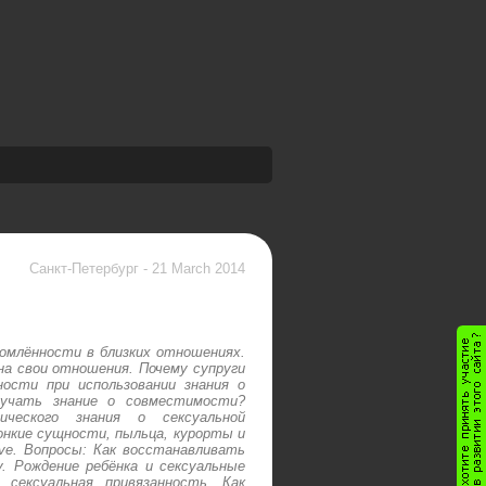
Санкт-Петербург
-
21 March 2014
домлённости в близких отношениях.
а свои отношения. Почему супруги
ости при использовании знания о
лучать знание о совместимости?
ического знания о сексуальной
нкие сущности, пыльца, курорты и
ve. Вопросы: Как восстанавливать
. Рождение ребёнка и сексуальные
сексуальная привязанность. Как