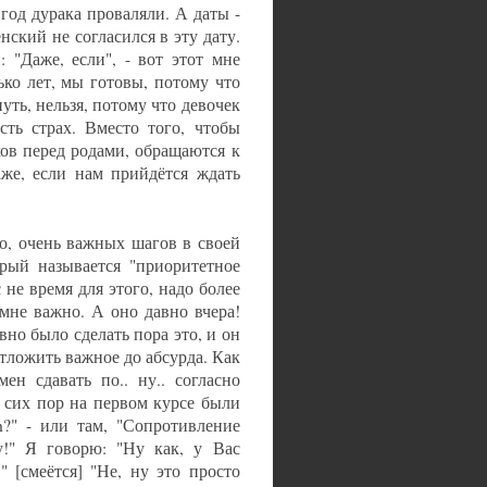
год дурака проваляли. А даты -
нский не согласился в эту дату.
 "Даже, если", - вот этот мне
ько лет, мы готовы, потому что
нуть, нельзя, потому что девочек
сть страх. Вместо того, чтобы
хов перед родами, обращаются к
аже, если нам прийдётся ждать
то, очень важных шагов в своей
рый называется "приоритетное
 не время для этого, надо более
 мне важно. А оно давно вчера!
вно было сделать пора это, и он
отложить важное до абсурда. Как
ен сдавать по.. ну.. согласно
 сих пор на первом курсе были
h?" - или там, "Сопротивление
у!" Я говорю: "Ну как, у Вас
!" [смеётся] "Не, ну это просто