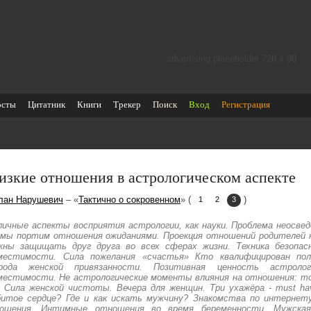
advertising placeholder 728 х 90
осты
Цитатник
Книги
Трекер
Поиск
Вход
Регистрация
изкие отношения в астрологическом аспекте
лан Нарушевич
– «
Тактично о сокровенном
» (
)
1
2
3
личные аспекты восприятия астрологии, как науки. Проблема неосве
 мы портим отношения ожиданиями. Проекция отношений родителей н
жны защищать друг друга во всех сферах жизни. Техника безопасн
местимости. Сила пожелания «счастья» Кто квалифицирован по
рода женской привязанности. Позитивная ценность астролог
местимости. Не астрологические моменты влияния на отношения: то
. Сила женской чистоты. Вечера для женщин. Три ухажёра - must ha
битое сердце? Где и как искать мужчину? Знакомства по интернету
ошения. Интимные отношения во время беременности. Мужская 