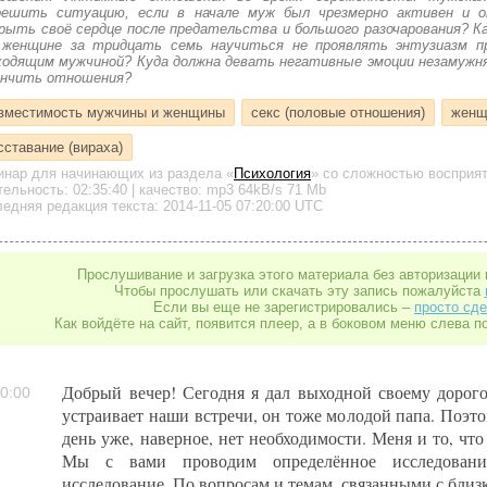
решить ситуацию, если в начале муж был чрезмерно активен и 
рыть своё сердце после предательства и большого разочарования? К
 женщине за тридцать семь научиться не проявлять энтузиазм п
ходящим мужчиной? Куда должна девать негативные эмоции незамужня
ончить отношения?
вместимость мужчины и женщины
секс (половые отношения)
женщ
сставание (вираха)
инар для начинающих
из раздела «
Психология
»
со сложностью восприят
тельность:
02:35:40
| качество:
mp3
64kB/s
71 Mb
едняя редакция текста: 2014-11-05 07:20:00 UTC
Прослушивание и загрузка этого материала без авторизации 
Чтобы прослушать или скачать эту запись пожалуйста
Если вы еще не зарегистрировались –
просто сде
Как войдёте на сайт, появится плеер, а в боковом меню слева п
Добрый вечер! Сегодня я дал выходной своему дорог
0:00
устраивает наши встречи, он тоже молодой папа. Поэто
день уже, наверное, нет необходимости. Меня и то, что
Мы с вами проводим определённое исследование
исследование. По вопросам и темам, связанными с бли