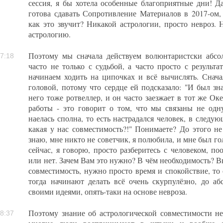
сессия, я бы хотела особенные благоприятные дни! Да
готова сдавать Сопротивление Материалов в 2017-ом, 
как это звучит? Никакой астрологии, просто невроз. 
астрологию.
Поэтому мы сначала действуем волюнтаристски абсо
7:18
часто не только с судьбой, а часто просто с результ
начинаем ходить на ципочках и всё вычислять. Снач
головой, потому что сердце ей подсказало: "И был знак
него тоже ротвеллер, и он часто заезжает в тот же Оке
работы - это говорит о том, что мы связаны не одн
наелась сполна, то есть настрадался человек, в следу
какая у нас совместимость?!" Понимаете? До этого не
знаю, мне никто не советчик, я полюбила, и мне был гол
сейчас, я говорю, просто разберитесь с человеком, п
или нет. Зачем Вам это нужно? В чём необходимость? В
совместимость, нужно просто время и спокойствие, то
тогда начинают делать всё очень скурпулёзно, до абс
своими идеями, опять-таки на основе невроза.
Поэтому знание об астрологической совместимости не
8:37