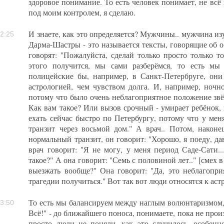
здоровое понимание. То есть человек понимает, не всё 
под моим контролем, я сделаю.
И знаете, как это определяется? Мужчины.. мужчина изу
2:25
Дарма-Шастры - это называется тексты, говорящие об о
говорят: "Пожалуйста, сделай только просто только т
этого получится, мы сами разберёмся, то есть мы 
полицейские бы, например, в Санкт-Петербруге, они
астрологией, чем чувством долга. И, например, ночн
потому что было очень неблагоприятное положение звёз
Как вам такое? Или вызов срочный - умирает ребёнок, 
ехать сейчас быстро по Петербургу, потому что у мен
транзит через восьмой дом." А врач.. Потом, наконе
нормальный транзит, он говорит: "Хорошо, я поеду, дав
врач говорит: "Я не могу, у меня период Саде-Сати..
такое?" А она говорит: "Семь с половиной лет.." [смех в 
выезжать вообще?" Она говорит: "Да, это неблагопр
трагедии получиться." Вот так вот люди относятся к аст
То есть мы балансируем между наглым волюнтаризмом, т
3:50
Всё!" - до ближайшего поноса, понимаете, пока не про
просто люди не поняли, как это случилось, особенн