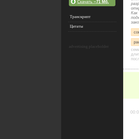
Скачать
~71 Мб.
раз
отк
Как
Транскрипт
под
зак
Цитаты
со
ра
advertising placeholder
сем
дли
посл
00:0