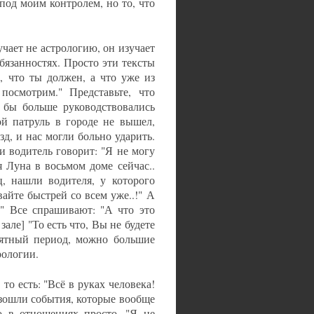
под моим контролем, но то, что
чает не астрологию, он изучает
бязанностях. Просто эти тексты
о, что ты должен, а что уже из
посмотрим." Представьте, что
 бы больше руководствовались
ой патруль в городе не вышел,
д, и нас могли больно ударить.
и водитель говорит: "Я не могу
я Луна в восьмом доме сейчас..
ц, нашли водителя, у которого
айте быстрей со всем уже..!" А
." Все спрашивают: "А что это
зале] "То есть что, Вы не будете
иятный период, можно большие
рологии.
о есть: "Всё в руках человека!
изошли события, которые вообще
о в отношениях просто. "Я не