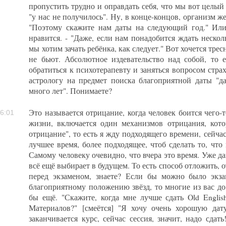
пропустить трудно и оправдать себя, что мы вот целый 
"у нас не получилось". Ну, в конце-концов, организм же
"Поэтому скажите нам даты на следующий год." Или:
нравится. - "Даже, если нам понадобится ждать нескол
мы хотим зачать ребёнка, как следует." Вот хочется трес
не бьют. Абсолютное издевательство над собой, то е
обратиться к психотерапевту и заняться вопросом стра
астрологу на предмет поиска благоприятной даты "д
много лет". Понимаете?
Это называется отрицание, когда человек боится чего-
6:01
жизни, включается один механизмов отрицания, кото
отрицание", то есть я жду подходящего времени, сейчас
лучшее время, более подходящее, чтоб сделать то, что
Самому человеку очевидно, что вчера это время. Уже да
всё ещё выбирает в будущем. То есть способ отложить, 
перед экзаменом, знаете? Если бы можно было экзам
благоприятному положению звёзд, то многие из вас до
бы ещё. "Скажите, когда мне лучше сдать Old Englis
Материалов?" [смеётся] "Я хочу очень хорошую дат
заканчивается курс, сейчас сессия, значит, надо сдать