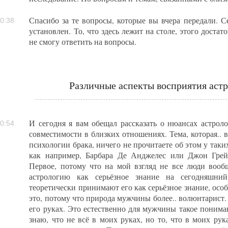
Спасибо за те вопросы, которые вы вчера передали. С
0:38
установлен. То, что здесь лежит на столе, этого доста
не смогу ответить на вопросы.
Различные аспекты восприятия астр
И сегодня я вам обещал рассказать о нюансах астрол
0:54
совместимости в близких отношениях. Тема, которая.. в
психологии брака, ничего не прочитаете об этом у таки
как например, Барбара Де Анджелес или Джон Грей
Первое, потому что на мой взгляд не все люди вооб
астрологию как серьёзное знание на сегодняшни
теоретически принимают его как серьёзное знание, ос
это, потому что природа мужчины более.. волюнтарист. Т
его руках. Это естественно для мужчины такое понима
знаю, что не всё в моих руках, но то, что в моих рука