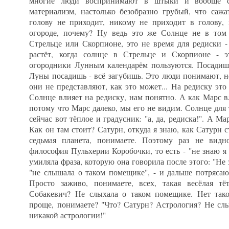
многие люди воспринимают в штыки и вообще с
материализм, настолько безобразно грубый, что саж
голову не приходит, никому не приходит в голову, 
огороде, почему? Ну ведь это же Солнце не в том
Стрельце или Скорпионе, это не время для редиски - 
растёт, когда солнце в Стрельце и Скорпионе - э
огородники Лунным календарём пользуются. Посадишь
Луны посадишь - всё загубишь. Это люди понимают, н
они не представляют, как это может... На редиску это 
Солнце влияет на редиску, нам понятно. А как Марс вл
потому что Марс далеко, мы его не видим. Солнце для 
сейчас вот тёплое и градусник: "а, да, редиска!". А Ма
Как он там стоит? Сатурн, откуда я знаю, как Сатурн с
седьмая планета, понимаете. Поэтому раз не видно
философия Пульхерии Коробочки, то есть - "не знаю я
умиляла фраза, которую она говорила после этого: "Не 
"не слышала о таком помещике", - и дальше потрясаю
Просто заживо, понимаете, всех, такая весёлая тё
Собакевич? Не слыхала о таком помещике. Нет тако
проще, понимаете? "Что? Сатурн? Астрология? Не сл
никакой астрологии!"