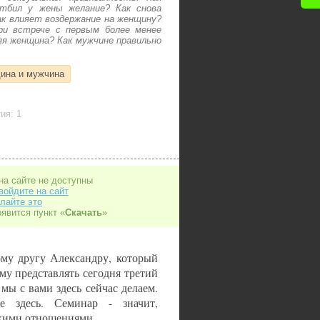
отбил у жены желание? Как снова
ак влияет воздержание на женщину?
ри встрече с первым более менее
я женщина? Как мужчине правильно
ина и мужчина
ия: 1
на сайте не доступны
войдите на сайт
лайте это
оявится пункт «
Скачать
»
ому другу Александру, который
му представлять сегодня третий
 мы с вами здесь сейчас делаем.
 здесь. Семинар - значит,
зкими отношениями.