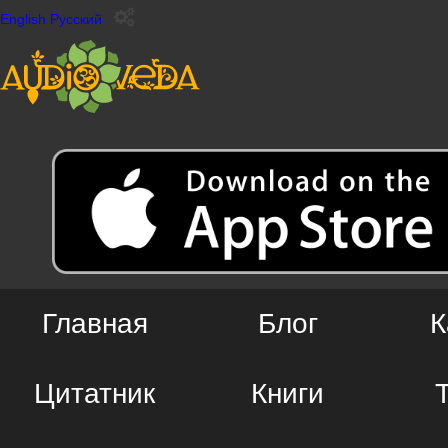
English
Русский
Главная
Блог
К
Цитатник
Книги