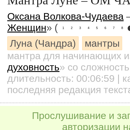
Оксана Волкова-Чудаева
–
Женщин
» (
1
2
3
4
5
6
7
8
Луна (Чандра)
мантры
мантра для начинающих
и
духовность
»
со сложность
длительность:
00:06:59
| к
последняя редакция текст
Прослушивание и заг
авторизации н