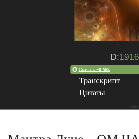
D:
1916
Скачать
~6 Мб.
Транскрипт
Цитаты
adver
Мантра Луне – ОМ