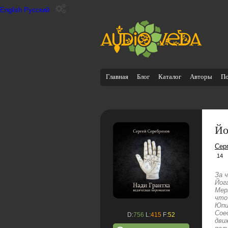
English
Русский
Главная
Блог
Каталог
Авторы
П
Йо
Сер
14
За 
Йог
Мер
что
Юпи
Сое
D:
756
L:
415
F:
52
дви