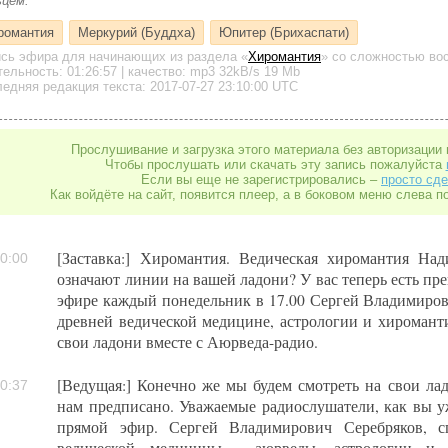
ьцем.
романтия
Меркурий (Буддха)
Юпитер (Брихаспати)
ись эфира для начинающих
из раздела «
Хиромантия
»
со сложностью вос
тельность:
01:26:57
| качество:
mp3
32kB/s
19 Mb
едняя редакция текста: 2017-07-27 23:10:00 UTC
Прослушивание и загрузка этого материала без авторизации 
Чтобы прослушать или скачать эту запись пожалуйста
Если вы еще не зарегистрировались –
просто сде
Как войдёте на сайт, появится плеер, а в боковом меню слева п
[Заставка:] Хиромантия. Ведическая хиромантия Над
0:00
означают линии на вашей ладони? У вас теперь есть пр
эфире каждый понедельник в 17.00 Сергей Владимиров
древней ведической медицине, астрологии и хироманти
свои ладони вместе с Аюрведа-радио.
[Ведущая:] Конечно же мы будем смотреть на свои лад
0:37
нам предписано. Уважаемые радиослушатели, как вы у
прямой эфир. Сергей Владимирович Серебряков, с