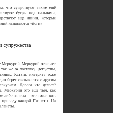
м, что существуют также ещё
ествуют бугры под пальцами,
ществуют ещё линии, которые
иний называются «йоги».
ии супружества
ое Меркурий. Меркурий отвечает
 так же за поставку, допустим,
анных. Кстати, интернет тоже
дин берег связывается с другим
еркурием. Дорога что делает?
е, Меркурий это ещё тыл, как
е-либо запасы – это тоже, вот,
о природу каждой Планеты. На
Планеты.