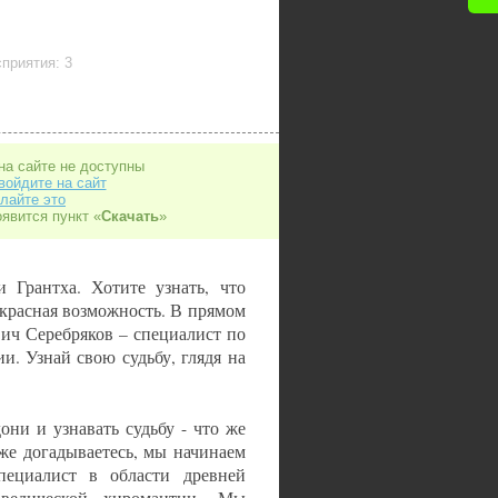
приятия: 3
на сайте не доступны
войдите на сайт
лайте это
оявится пункт «
Скачать
»
и Грантха. Хотите узнать, что
екрасная возможность. В прямом
ич Серебряков – специалист по
и. Узнай свою судьбу, глядя на
они и узнавать судьбу - что же
же догадываетесь, мы начинаем
пециалист в области древней