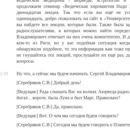
ведической медицины - аюрведы, астрологии и 
продолжаем семинар «Ведическая хиромантия Нади 
двенадцатая лекция. Так что если вы ещё не ус
одиннадцать, добро пожаловать на сайт в «Университе
вы найдете все лекции, которые были. Также была з
радиослушателями, в которых можно найти определ
Владимирович отвечает на них очень компетентно. И д
кем-то из Риги, но у вас подобная ситуация когд
обнаружили подобное, то эта информация вам тоже при
не гнушайтесь тех лекций, прослушайте их ещё раз, д
вопросы.
Ну что, а сейчас мы будем начинать. Сергей Владимиров
1:39
[Серебряков С.В:] Добрый день!
[Ведущая:] Рада слышать Вас на волнах Аюрведа-радио
йогах... короче, была Луна и был Марс. Правильно?
[Серебряков С.В:] Да, правильно.
[Ведущая:] Вот. О чем мы сегодня будем говорить?
[Серебряков С.В:] Сегодня мы будем говорить о Плане