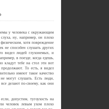
р
блемы у человека с окружающим
слуха, ну, например, он плохо
м физическим, хотя повреждение
век не способен слушать других
то видел людей глухонемых, и
пример, в поезде, когда едешь,
о кладут тебе на стол эти вот
продолжают. То есть, я видел
вительно имеют такое качество
и не могут слушать. Есть люди,
 все делают по-своему, как они
 если, допустим, тугоухость на
сли человек левым ухом плохо
де как слышит, а делает все по-