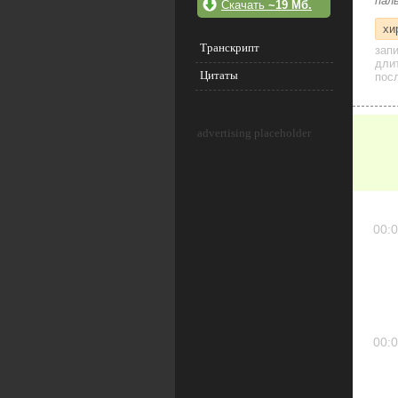
пал
Скачать
~19 Мб.
хи
Транскрипт
зап
дли
Цитаты
посл
advertising placeholder
00:0
00:0