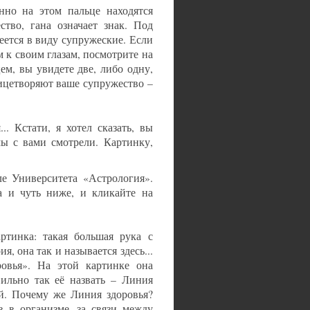
нно на этом пальце находятся
ство, гана означает знак. Под
ется в виду супружеские. Если
 к своим глазам, посмотрите на
ем, вы увидете две, либо одну,
ицетворяют ваше супружество –
.. Кстати, я хотел сказать, вы
ы с вами смотрели. Картинку,
ле Университета «Астрология».
а и чуть ниже, и кликайте на
артинка: такая большая рука с
 она так и называется здесь...
ровья». На этой картинке она
вильно так её назвать – Линия
ий. Почему же Линия здоровья?
в в организме, за связи между