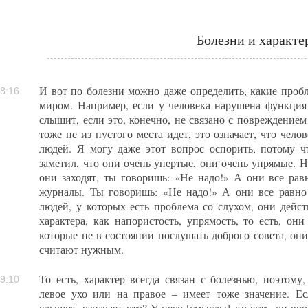
Болезни и характе
И вот по болезни можно даже определить, какие про
8:16
миром. Например, если у человека нарушена функция 
слышит, если это, конечно, не связано с повреждение
тоже не из пустого места идет, это означает, что чело
людей. Я могу даже этот вопрос оспорить, потому ч
заметил, что они очень упертые, они очень упрямые. На
они заходят, ты говоришь: «Не надо!» А они все равн
журналы. Ты говоришь: «Не надо!» А они все равно 
людей, у которых есть проблема со слухом, они дейст
характера, как напористость, упрямость, то есть, он
которые не в состоянии послушать доброго совета, они
считают нужным.
То есть, характер всегда связан с болезнью, поэтому,
9:10
левое ухо или на правое – имеет тоже значение. Е
слышит, означает что? У него [смыслы], то есть, он вро