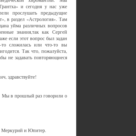
ведической хиромантии. Мы
Грантха» и сегодня у нас уже
пели прослушать предыдущие
т», в раздел «Астрология». Там
адана уйма различных вопросов
енные знания,так как Сергей
аже если этот вопрос был задан
а-то сложилась или что-то вы
годится. Так что, пожалуйста,
абы не задавать повторяющиеся
ич, здравствуйте!
. Мы в прошлый раз говорили о
те Меркурий и Юпитер.