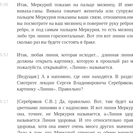
Итак, Меркурий показан на пальце мизинец. И име
5:06
виваха-ганы. Виваха означает женитьба или супруже
пальцем Меркурия показаны ваши связи, отношения,име
вы посмотрите на ваш мизинец и повернете руку ребром
ребро, и под самым пальцем Меркурия, то есть мизинц
либо три линии горизонтальные. Вот эти вот линии ол
сколько раз вы будете состоять в браке.
Итак, любая линия, которая исходит... длинная линия.
5:52
должны открыть картинку, которую в прошлый раз м
пожалуйста, открывайте, «Линии» называется.
[Ведущая:] А я напомню, где они находятся. В разде
Смотрите лекции Сергея Владимировича Серебряков
картинку «Линии». Правильно?
[Серебряков С.В.:] Да, правильно. Вот, там будет к
6:17
цветными линиями и с надписями. И вот линия Меркурия,
она, точнее, не Меркурия называется, а«Линия здо
называется Линия здоровья. И это относительно пра
здоровья, хотя она имеет очень много других значен
Дело в том, что Меркурий отвечает за обмен вещест