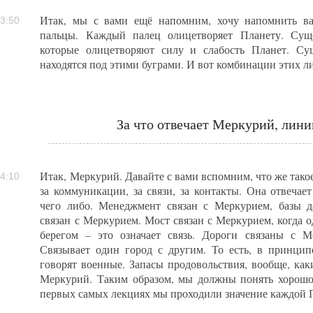
Итак, мы с вами ещё напомним, хочу напомнить ва
3:50
пальцы. Каждый палец олицетворяет Планету. Сущ
которые олицетворяют силу и слабость Планет. Су
находятся под этими буграми. И вот комбинации этих л
За что отвечает Меркурий, лин
Итак, Меркурий. Давайте с вами вспомним, что же так
4:10
за коммуникации, за связи, за контакты. Она отвечает
чего либо. Менеджмент связан с Меркурием, базы д
связан с Меркурием. Мост связан с Меркурием, когда о
берегом – это означает связь. Дороги связаны с М
Связывает один город с другим. То есть, в принцип
говорят военные. Запасы продовольствия, вообще, каки
Меркурий. Таким образом, мы должны понять хорош
первых самых лекциях мы проходили значение каждой 