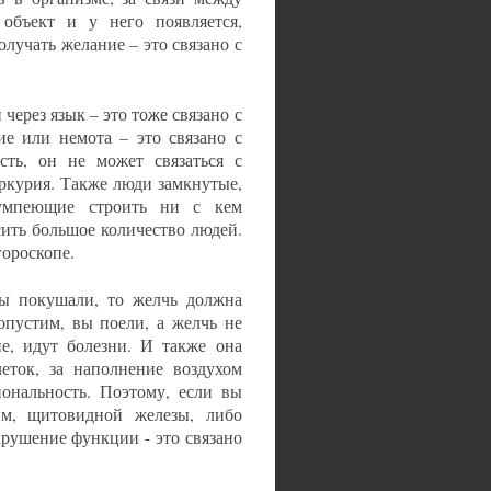
 объект и у него появляется,
олучать желание – это связано с
через язык – это тоже связано с
ие или немота – это связано с
сть, он не может связаться с
ркурия. Также люди замкнутые,
умпеющие строить ни с кем
сить большое количество людей.
гороскопе.
вы покушали, то желчь должна
опустим, вы поели, а желчь не
ие, идут болезни. И также она
еток, за наполнение воздухом
иональность. Поэтому, если вы
им, щитовидной железы, либо
нарушение функции - это связано