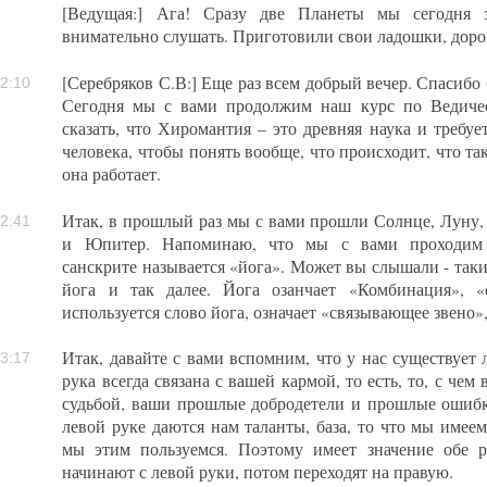
[Ведущая:] Ага! Сразу две Планеты мы сегодня з
внимательно слушать. Приготовили свои ладошки, доро
[Серебряков С.В:] Еще раз всем добрый вечер. Спасибо 
2:10
Сегодня мы с вами продолжим наш курс по Ведиче
сказать, что Хиромантия – это древняя наука и требу
человека, чтобы понять вообще, что происходит, что та
она работает.
Итак, в прошлый раз мы с вами прошли Солнце, Луну,
2:41
и Юпитер. Напоминаю, что мы с вами проходим 
санскрите называется «йога». Может вы слышали - таки
йога и так далее. Йога озанчает «Комбинация», «
используется слово йога, означает «связывающее звено»,т
Итак, давайте с вами вспомним, что у нас существует л
3:17
рука всегда связана с вашей кармой, то есть, то, с че
судьбой, ваши прошлые добродетели и прошлые ошибк
левой руке даются нам таланты, база, то что мы имеем
мы этим пользуемся. Поэтому имеет значение обе 
начинают с левой руки, потом переходят на правую.