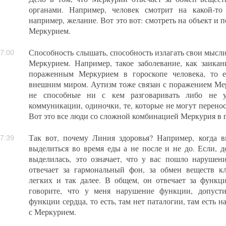
органами. Например, человек смотрит на какой-то
например, желание. Вот это вот: смотреть на объект и п
Меркурием.
Способность слышать, способность излагать свои мысли 
7:00
Меркурием. Например, такое заболевание, как заикан
пораженным Меркурием в гороскопе человека, то е
внешним миром. Аутизм тоже связан с поражением Ме
не способные ни с кем разговаривать либо не 
коммуникации, одиночки, те, которые не могут перено
Вот это все люди со сложной комбинацией Меркурия в 
Так вот, почему Линия здоровья? Например, когда 
7:39
выделиться во время еды а не после и не до. Если, д
выделилась, это означает, что у вас пошло нарушен
отвечает за гармональный фон, за обмен веществ кл
легких и так далее. В общем, он отвечает за функц
говорите, что у меня нарушение функции, допуст
функции сердца, то есть, там нет паталогии, там есть 
с Меркурием.