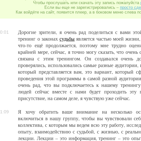
Чтобы прослушать или скачать эту запись пожалуйста
Если вы еще не зарегистрировались –
просто сде
Как войдёте на сайт, появится плеер, а в боковом меню слева п
Дорогие зрители, я очень рад поделиться с вами эт
0:01
тренинг о законах
судьбы
является частью моей жизни,
что-то ещё продолжается, поэтому мне трудно оцени
крайней мере, сейчас, я точно могу сказать, что очень
связана с этим тренингом. Он создавался очень д
проверялись, использовались самые разные аудитории,
который представляется вам, это вариант, который с
проведения этой программы в самой разной аудитории.
очень рад, что вы подключаетесь к нашему тренингу
людей сейчас вместе с нами будет проходить эту 
присутствие, на самом деле, я чувствую уже сейчас.
Я хочу обратить ваше внимание на несколько ос
1:09
включиться в нашу группу, чтобы вы чувствовали се
коллектива, с которым мы ведем всю эту работу, исслед
опыту, взаимодействию с судьбой, с жизнью, с реальн
лекции. Лекции – это информация, тренинг – это опыт