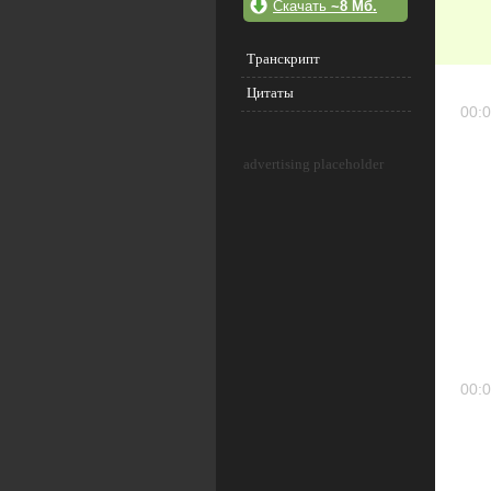
Скачать
~8 Мб.
Транскрипт
Цитаты
00:0
advertising placeholder
00:0