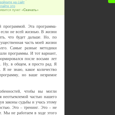
войдите на сайт
лайте это
оявится пункт «
Скачать
»
ой программой. Эта программа-
 если не всей жизнью. В жизни
ть, что будет дальше. Но, по
 существенная часть моей жизни
олго. Самые разные методики
 шли программы. И тот вариант,
формировался после восьми лет
 Ну, в общем, я просто рад. Я
. Я не знаю, какое количество
программу, но ваше незримое
обенностей, чтобы вы могли
бя неотъемлемой частью нашего
уя законы судьбы и учась этому
остью. Это – тренинг. Это – не
. Мы не работаем в ходе этого