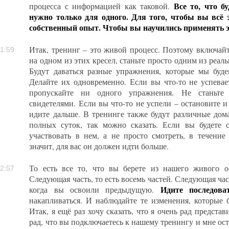
Все то, что б
процесса с информацией как таковой.
нужно только для одного. Для того, чтобы вы всё э
собственный опыт. Чтобы вы научились применять э
Итак, тренинг – это живой процесс. Поэтому включайт
1:59
на одном из этих кресел, станьте просто одним из реал
Будут даваться разные упражнения, которые мы буде
Делайте их одновременно. Если вы что-то не успевает
пропускайте ни одного упражнения. Не станьте
свидетелями. Если вы что-то не успели – остановите 
идите дальше. В тренинге также будут различные дом
полных суток, так можно сказать. Если вы будете с
участвовать в нем, а не просто смотреть, в течение
значит, для вас он должен идти больше.
То есть все то, что вы берете из нашего живого 
2:57
Следующая часть, то есть восемь частей. Следующая час
Идите последова
когда вы освоили предыдущую.
накапливаться. И наблюдайте те изменения, которые 
Итак, я ещё раз хочу сказать, что я очень рад предста
рад, что вы подключаетесь к нашему тренингу и мне ост