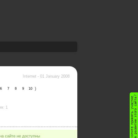
Internet
-
01 January 2008
)
6
7
8
9
10
я: 1
на сайте не доступны