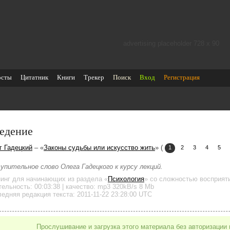
advertising placeholder 728 х 90
осты
Цитатник
Книги
Трекер
Поиск
Вход
Регистрация
едение
г Гадецкий
– «
Законы судьбы или искусство жить
» (
1
2
3
4
5
упительное слово Олега Гадецкого к курсу лекций.
нинг для начинающих
из раздела «
Психология
»
со сложностью восприяти
тельность:
00:03:38
| качество:
mp3
320kB/s
8 Mb
едняя редакция текста: 2011-11-22 23:28:00 UTC
Прослушивание и загрузка этого материала без авторизации 