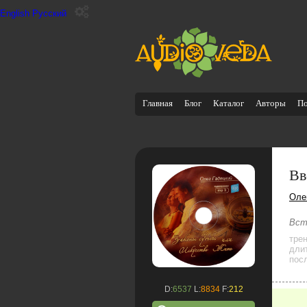
English
Русский
Главная
Блог
Каталог
Авторы
П
Вв
Оле
Вст
тре
дли
посл
D:
6537
L:
8834
F:
212