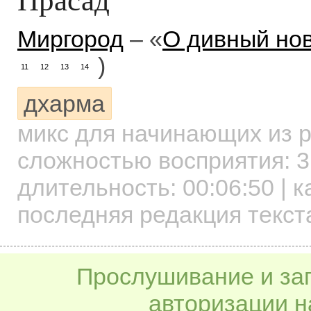
Миргород
– «
О дивный нов
)
11
12
13
14
дхарма
микс для начинающих
из 
сложностью восприятия: 3
длительность:
00:06:50
| к
последняя редакция текста
Прослушивание и заг
авторизации н