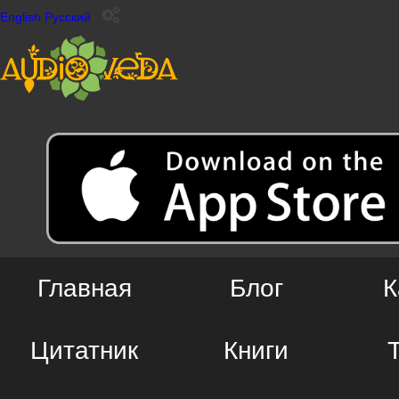
English
Русский
Главная
Блог
К
Цитатник
Книги