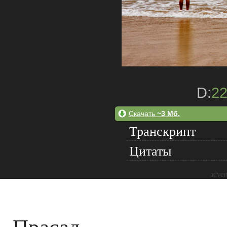
D:
2
Скачать
~3 Мб.
Транскрипт
Цитаты
adver
Прасад